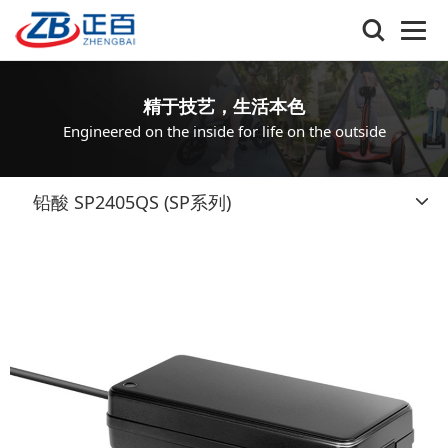
精于技艺，生活本色
Engineered on the inside for life on the outside
铅酸 SP2405QS (SP系列)
T
o
g
g
l