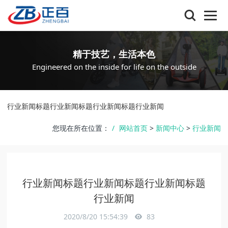
精于技艺，生活本色
Engineered on the inside for life on the outside
行业新闻标题行业新闻标题行业新闻标题行业新闻
您现在所在位置：
网站首页
>
新闻中心
>
行业新闻
行业新闻标题行业新闻标题行业新闻标题
行业新闻
2020/8/20 15:54:39
83