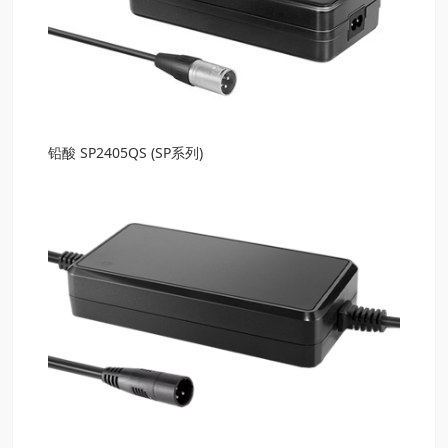
铅酸 SP2405QS (SP系列)